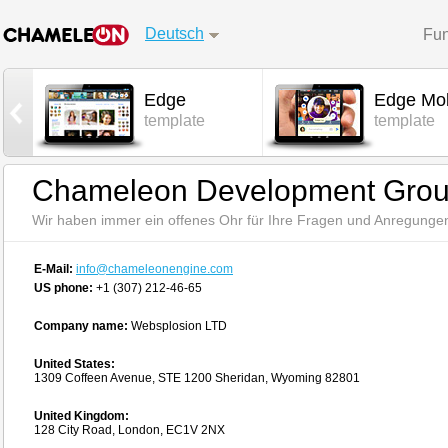
Deutsch
Fun
Edge
Edge Mob
l
template
template
Chameleon Development Group
Wir haben immer ein offenes Ohr für Ihre Fragen und Anregunge
E-Mail:
info@chameleonengine.com
US phone:
+1 (307) 212-46-65
Company name:
Websplosion LTD
United States:
1309 Coffeen Avenue, STE 1200 Sheridan, Wyoming 82801
United Kingdom:
128 City Road, London, EC1V 2NX