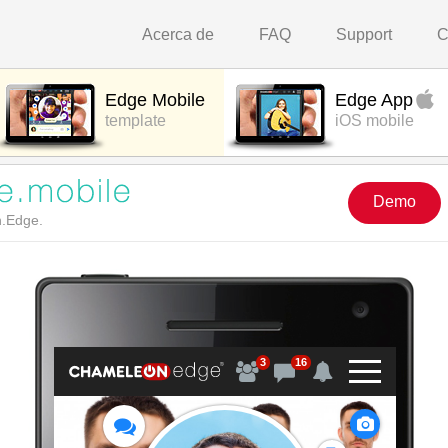
Acerca de
FAQ
Support
C
Edge Mobile
Edge App
template
iOS mobile
Demo
n.Edge.