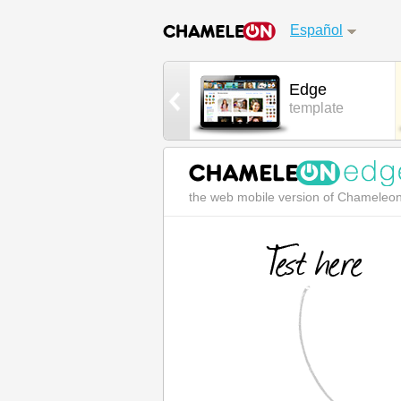
Español
AdminCP
Edge
control panel
template
the web mobile version of Chameleo